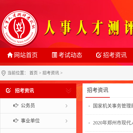
网站首页
考试动态
招考资讯
最新动态
公务员
当前位置：
首页
>
招考资讯
>
正在报名
事业单位
招考资讯
招考资讯
准考证打印
教师系统
公务员
国家机关事务管理局
成绩查询
银行系统
名单公示
社会招聘
事业单位
2020年郑州市现
报考指南
校园招聘