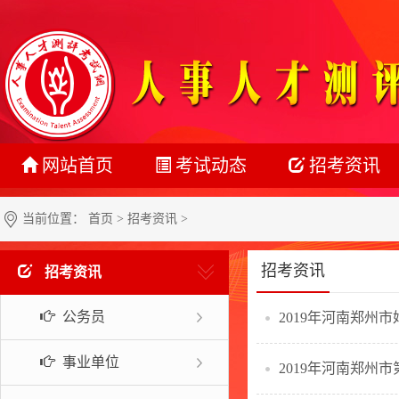
网站首页
考试动态
招考资讯
最新动态
公务员
当前位置：
首页
>
招考资讯
>
正在报名
事业单位
招考资讯
招考资讯
准考证打印
教师系统
公务员
2019年河南郑州
成绩查询
银行系统
名单公示
社会招聘
事业单位
2019年河南郑州
报考指南
校园招聘