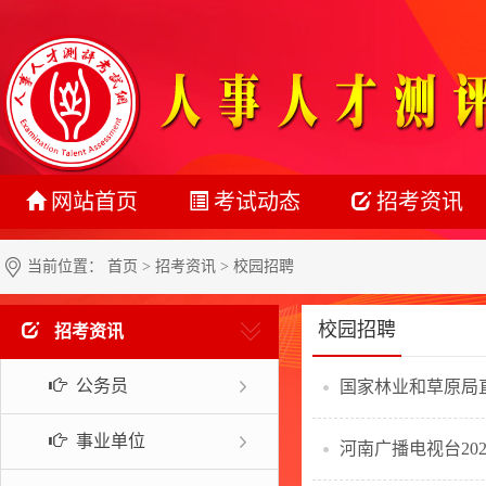
网站首页
考试动态
招考资讯
最新动态
公务员
当前位置：
首页
>
招考资讯
> 校园招聘
正在报名
事业单位
校园招聘
招考资讯
准考证打印
教师系统
公务员
国家林业和草原局直
成绩查询
银行系统
名单公示
社会招聘
事业单位
河南广播电视台20
报考指南
校园招聘