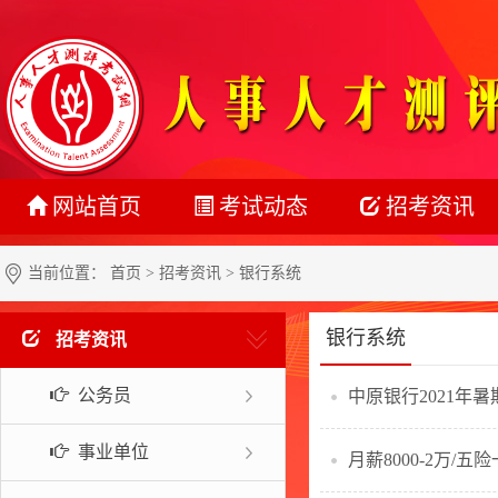
网站首页
考试动态
招考资讯
最新动态
公务员
当前位置：
首页
>
招考资讯
> 银行系统
正在报名
事业单位
银行系统
招考资讯
准考证打印
教师系统
公务员
中原银行2021年
成绩查询
银行系统
名单公示
社会招聘
事业单位
月薪8000-2万
报考指南
校园招聘