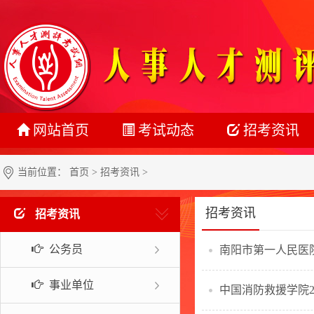
网站首页
考试动态
招考资讯
最新动态
公务员
当前位置：
首页
>
招考资讯
>
正在报名
事业单位
招考资讯
招考资讯
准考证打印
教师系统
公务员
南阳市第一人民医院
成绩查询
银行系统
名单公示
社会招聘
事业单位
中国消防救援学院2
报考指南
校园招聘