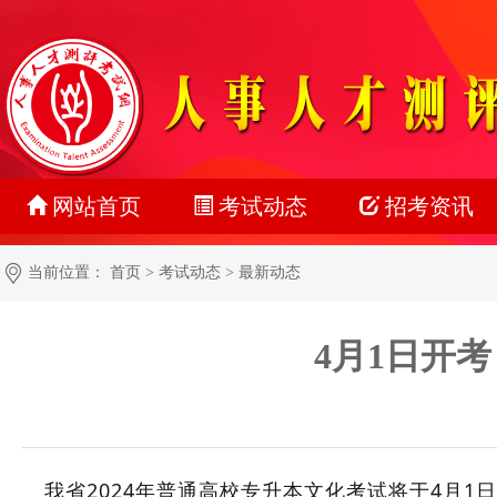
网站首页
考试动态
招考资讯
最新动态
公务员
当前位置：
首页
>
考试动态
>
最新动态
正在报名
事业单位
4月1日开
准考证打印
教师系统
成绩查询
银行系统
名单公示
社会招聘
我省2024年普通高校专升本文化考试将于4月
报考指南
校园招聘