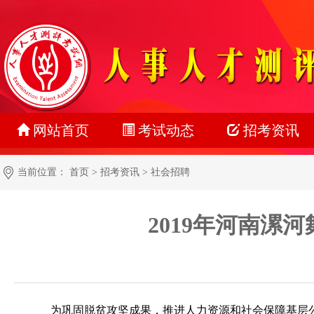
网站首页
考试动态
招考资讯
最新动态
公务员
当前位置：
首页
>
招考资讯
>
社会招聘
正在报名
事业单位
2019年河南漯
准考证打印
教师系统
成绩查询
银行系统
名单公示
社会招聘
为巩固脱贫攻坚成果，推进人力资源和社会保障基层
报考指南
校园招聘