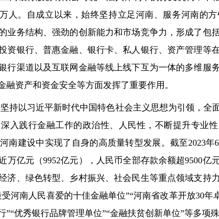
1.7万人。自成立以来，始终坚持立足河南、服务河南的
人力资源
的业务结构、强劲的创新能力和市场竞争力，形成了包
政务培训
投资银行、普惠金融、银行卡、私人银行、资产管理等
游学研学
银行渠道以及互联网金融等线上线下互为一体的多维服
金融资产和资金安全等方面发挥了重要作用。
坚持以习近平新时代中国特色社会主义思想为引领，全
，深入践行金融工作的政治性、人民性，不断提升专业性
南建设中实现了自身的高质量转型发展。截至2023年6
万亿元（9952亿元），人民币全部存款余额超9500亿
经济、绿色转型、乡村振兴、社会民生等重点领域支持
受河南人民喜爱的十佳金融单位”“河南省改革开放30年
”“优秀银行品牌管理单位”“金融扶贫创新单位”等多项