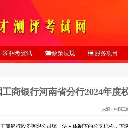
招考资讯
政策法规
服务项目
公务员
公务员
考试服务
事业单位
事业单位
考务组织
国工商银行河南省分行2024年度
教师系统
教师医疗
网上报名
银行系统
人力资源
在线笔试
来源：中国工商银
社会招聘
校园招聘
工商银行股份有限公司统一法人体制下的分支机构，下辖
校园招聘
在线面试