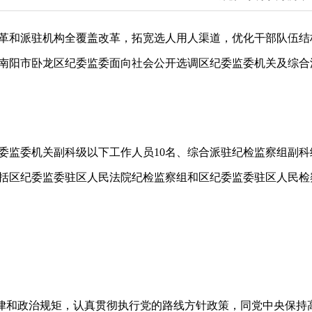
人力资源
革和派驻机构全覆盖改革，拓宽选人用人渠道，优化干部队伍结
政务培训
南阳市卧龙区纪委监委面向社会公开选调区纪委监委机关及综合
游学研学
委监委机关副科级以下工作人员10名、综合派驻纪检监察组副科
包括区纪委监委驻区人民法院纪检监察组和区纪委监委驻区人民
纪律和政治规矩，认真贯彻执行党的路线方针政策，同党中央保持