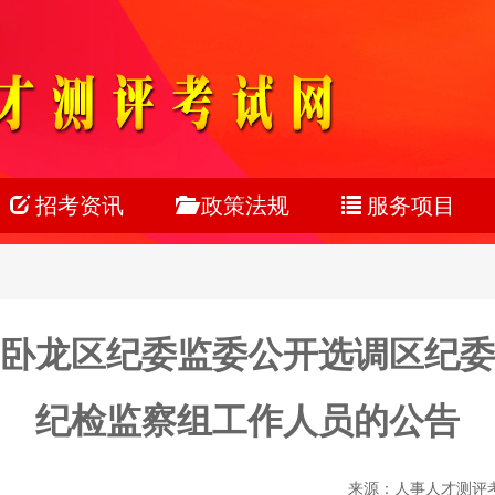
招考资讯
政策法规
服务项目
公务员
公务员
考试服务
事业单位
事业单位
考务组织
阳市卧龙区纪委监委公开选调区纪
教师系统
教师医疗
网上报名
银行系统
人力资源
在线笔试
纪检监察组工作人员的公告
社会招聘
校园招聘
来源：人事人才测评考试网
校园招聘
在线面试