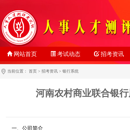
网站首页
考试动态
招考资讯
最新动态
公务员
当前位置：
首页
>
招考资讯
>
银行系统
正在报名
事业单位
河南农村商业联合银行
准考证打印
教师系统
成绩查询
银行系统
名单公示
社会招聘
一、公司简介
报考指南
校园招聘