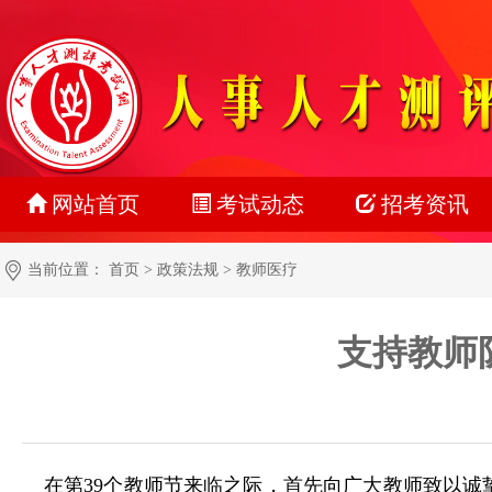
网站首页
考试动态
招考资讯
最新动态
公务员
当前位置：
首页
>
政策法规
>
教师医疗
正在报名
事业单位
支持教师
准考证打印
教师系统
成绩查询
银行系统
名单公示
社会招聘
在第39个教师节来临之际，首先向广大教师致以
报考指南
校园招聘