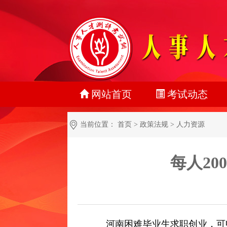
网站首页
考试动态
最新动态
当前位置：
首页
>
政策法规
>
人力资源
正在报名
每人2
准考证打印
成绩查询
名单公示
河南困难毕业生求职创业，可申
报考指南