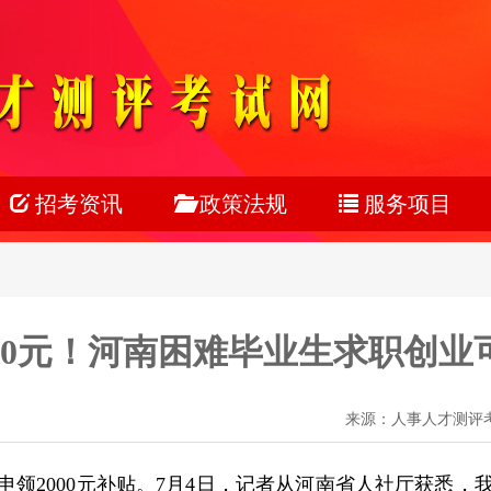
招考资讯
政策法规
服务项目
公务员
公务员
考试服务
事业单位
事业单位
考务组织
000元！河南困难毕业生求职创业
教师系统
教师医疗
网上报名
银行系统
人力资源
在线笔试
来源：人事人才测评考试网
社会招聘
校园招聘
领2000元补贴。7月4日，记者从河南省人社厅获悉，我
校园招聘
在线面试