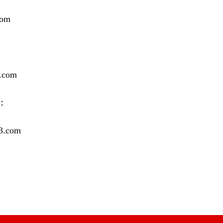
com
.com
：
3.com