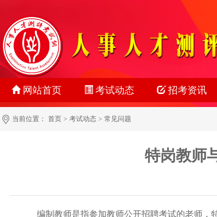
网站首页
考试动态
招考资讯
最新动态
公务员
当前位置：
首页
>
考试动态
>
常见问题
正在报名
事业单位
特岗教师
准考证打印
教师系统
成绩查询
银行系统
名单公示
社会招聘
编制教师是指参加教师公开招聘考试的老师，
报考指南
校园招聘