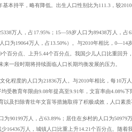
10年基本持平，略有降低。出生人口性别比为111.3，较20
38万人，占17.95%；15—59岁人口为89438万人，占63
人口为19064万人，占13.50%）。与2010年相比，0—1
.79个百分点、上升5.44个百分点。我国少儿人口比重
未来一段时期将持续面临人口长期均衡发展的压力。
程度的人口为21836万人。与2010年相比，每10万
平均受教育年限由9.08年提高至9.91年，文盲率由4.08%
教育以及扫除青壮年文盲等措施取得了积极成效，人口素质
0199万人，占63.89%；居住在乡村的人口为50979万人
减少16436万人，城镇人口比重上升14.21个百分点。