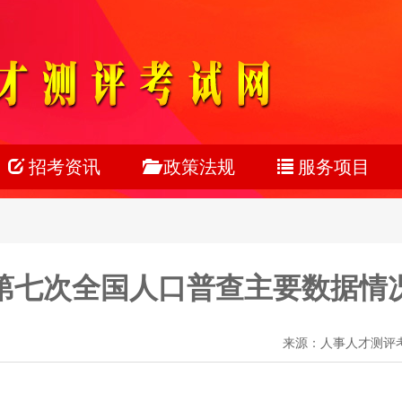
招考资讯
政策法规
服务项目
公务员
公务员
考试服务
事业单位
事业单位
考务组织
第七次全国人口普查主要数据情
教师系统
教师医疗
网上报名
银行系统
人力资源
在线笔试
来源：人事人才测评考试网
社会招聘
校园招聘
校园招聘
在线面试