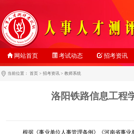
网站首页
考试动态
招考资讯
最新动态
公务员
当前位置：
首页
>
招考资讯
>
教师系统
正在报名
事业单位
洛阳铁路信息工程学
准考证打印
教师系统
成绩查询
银行系统
名单公示
社会招聘
根据《事业单位人事管理条例》《河南省事业单
报考指南
校园招聘