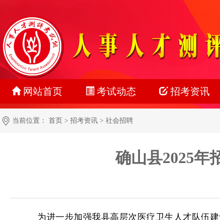
网站首页
考试动态
招考资讯
最新动态
公务员
当前位置：
首页
>
招考资讯
>
社会招聘
正在报名
事业单位
确山县2025
准考证打印
教师系统
成绩查询
银行系统
名单公示
社会招聘
为进一步加强我县高层次医疗卫生人才队伍建
报考指南
校园招聘