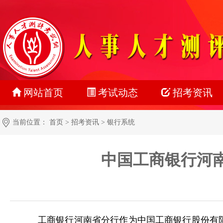
网站首页
考试动态
招考资讯
最新动态
公务员
当前位置：
首页
>
招考资讯
>
银行系统
正在报名
事业单位
中国工商银行河南
准考证打印
教师系统
成绩查询
银行系统
名单公示
社会招聘
工商银行河南省分行作为中国工商银行股份有
报考指南
校园招聘