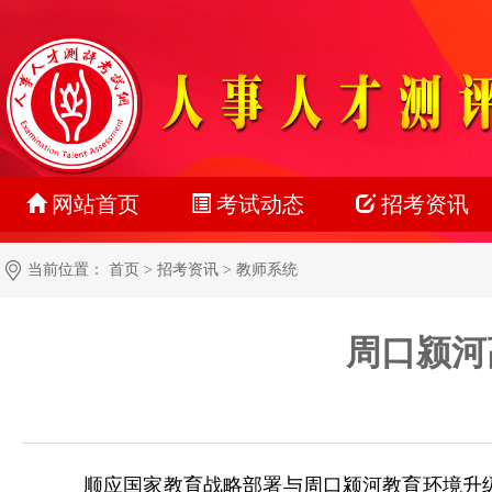
网站首页
考试动态
招考资讯
最新动态
公务员
当前位置：
首页
>
招考资讯
>
教师系统
正在报名
事业单位
周口颍河
准考证打印
教师系统
成绩查询
银行系统
名单公示
社会招聘
顺应国家教育战略部署与周口颍河教育环境升
报考指南
校园招聘