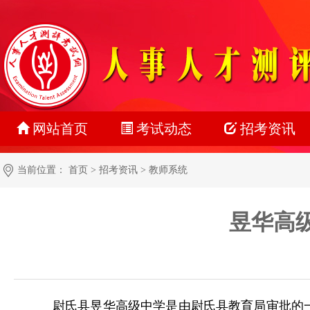
网站首页
考试动态
招考资讯
最新动态
公务员
当前位置：
首页
>
招考资讯
>
教师系统
正在报名
事业单位
昱华高级
准考证打印
教师系统
成绩查询
银行系统
名单公示
社会招聘
尉氏县昱华高级中学是由尉氏县教育局审批的
报考指南
校园招聘