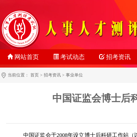
网站首页
考试动态
招考资讯
最新动态
公务员
当前位置：
首页
>
招考资讯
>
事业单位
正在报名
事业单位
中国证监会博士后科
准考证打印
教师系统
成绩查询
银行系统
名单公示
社会招聘
中国证监会于2008年设立博士后科研工作站（
报考指南
校园招聘