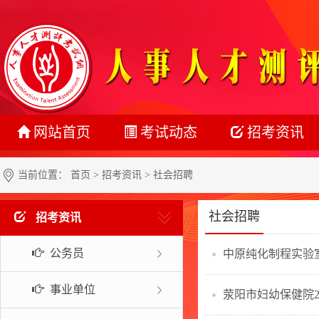
网站首页
考试动态
招考资讯
最新动态
公务员
当前位置：
首页
>
招考资讯
> 社会招聘
正在报名
事业单位
社会招聘
招考资讯
准考证打印
教师系统
公务员
中原纯化制程实验室
成绩查询
银行系统
名单公示
社会招聘
事业单位
荥阳市妇幼保健院2
报考指南
校园招聘