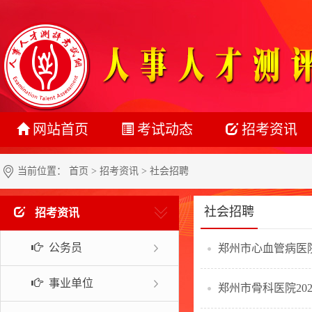
网站首页
考试动态
招考资讯
最新动态
公务员
当前位置：
首页
>
招考资讯
> 社会招聘
正在报名
事业单位
社会招聘
招考资讯
准考证打印
教师系统
公务员
成绩查询
银行系统
名单公示
社会招聘
事业单位
郑州市骨科医院2
报考指南
校园招聘