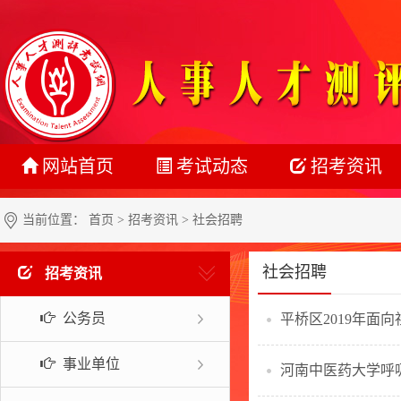
网站首页
考试动态
招考资讯
最新动态
公务员
当前位置：
首页
>
招考资讯
> 社会招聘
正在报名
事业单位
社会招聘
招考资讯
准考证打印
教师系统
公务员
平桥区2019年面
成绩查询
银行系统
名单公示
社会招聘
事业单位
河南中医药大学呼
报考指南
校园招聘